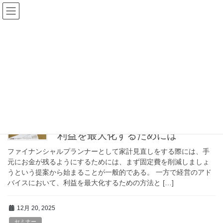
コ
ナ
Development Network
ン
ビ
テ
ゲ
ン
ー
2025年12月
ツ
シ
へ
ョ
ス
ン
HOME
2025年12月
キ
に
ッ
移
プ
動
12月 20, 2025
コンサルティング
利益を最大化するためには
ファイナンシャルプランナーとして家計見直しをする際には、手
元にお金が残るようにするためには、まず固定費を削減しましょ
うという提案から始まることが一般的である。 一方で経営のアド
バイスにおいて、利益を最大化するための方法と […]
12月 20, 2025
セミナー