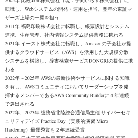
2005年 比較.com株式会社（現：手間いらず株式会社）に
転職し、Webシステムの開発・運用を担当。翌年の東証マ
ザーズ上場の一翼を担う
2011年 福島印刷株式会社に転職し、帳票設計とシステム
連携、生産管理、社内情報システム提供業務に携わる
2021年 イースト株式会社に転職し、Amazonの子会社が提
供するクラウドサービス（AWS）を活用した大規模分散
システムを構築し、辞書検索サービスDONGRIの提供に携
わる
2022年～2025年 AWSの最新技術やサービスに関する知識
を有し、AWSコミュニティにおいてリーダーシップを発
揮するメンバーであるAWS Community Builderに４年連続
で選出される
2022年、2023年 総務省北陸総合通信局主催 サイバーセキ
ュリティデイズ Practice Day（実践的演習 Micro
Hardening）最優秀賞を２年連続受賞