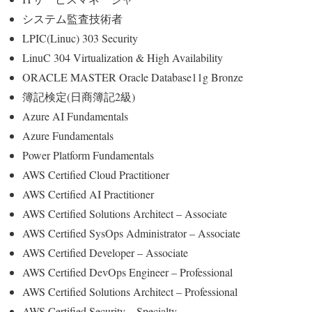
システム監査技術者
LPIC(Linuc) 303 Security
LinuC 304 Virtualization & High Availability
ORACLE MASTER Oracle Database11g Bronze
簿記検定(日商簿記2級)
Azure AI Fundamentals
Azure Fundamentals
Power Platform Fundamentals
AWS Certified Cloud Practitioner
AWS Certified AI Practitioner
AWS Certified Solutions Architect – Associate
AWS Certified SysOps Administrator – Associate
AWS Certified Developer – Associate
AWS Certified DevOps Engineer – Professional
AWS Certified Solutions Architect – Professional
AWS Certified Security – Specialty