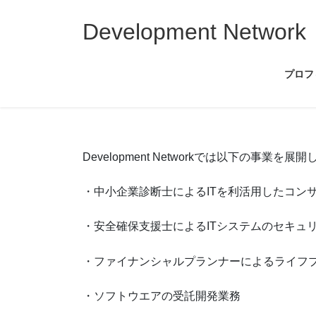
コ
ナ
ン
ビ
Development Network
テ
ゲ
ン
ー
プロフ
ツ
シ
へ
ョ
ス
ン
キ
に
ッ
移
Development Networkでは以下の事業を
プ
動
・中小企業診断士によるITを利活用したコン
・安全確保支援士によるITシステムのセキュ
・ファイナンシャルプランナーによるライフ
・ソフトウエアの受託開発業務