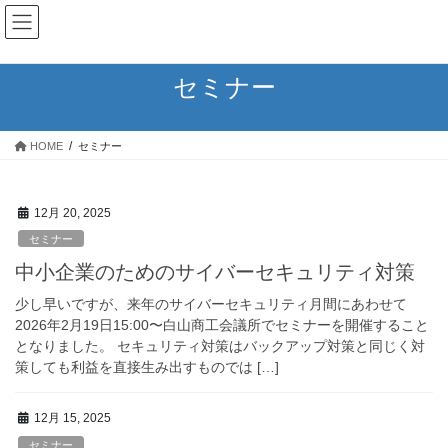
コ
ナ
Development Network
ン
ビ
テ
ゲ
ン
ー
セミナー
ツ
シ
へ
ョ
ス
ン
HOME
セミナー
キ
に
ッ
移
プ
動
12月 20, 2025
セミナー
中小企業のためのサイバーセキュリティ対策
少し早いですが、来年のサイバーセキュリティ月間にあわせて
2026年2月19日15:00〜白山商工会議所でセミナーを開催すること
となりました。 セキュリティ対策はバックアップ対策と同じく対
策しても利益を直接生み出すものでは […]
12月 15, 2025
セミナー