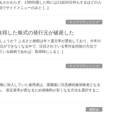
もかかわらず、13時到着した時には11組30分待ちするほどの人
類でサイドメニューのみと […]
ライフプランニング
取得した株式の発行元が破産した
しょうか？ ふるさと納税は年々還元率が悪化しており、今年の
還元ができなくなる中で、注目されている寄付金控除の方法で
ている銘柄であれば、取得時にふる […]
ライフプランニング
保険に加入していた雇用者は、退職後に任意継続被保険者となる
る。 算定基準が異なるため保険料が安くなる方法を選択するこ
補助金